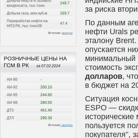
индийские НПЗ
Добыча нефти и газового
248.7
конденсата, тыс.тонн
за риска втор
Добыча газа, млн.куб.м
169.7
По данным аге
Переработка нефти на
47.4
НПЗ РК, тыс.тонн38
нефти Urals р
Источник:
iacng.kz
эталону Brent
опускается н
минимальный 
РОЗНИЧНЫЕ ЦЕНЫ НА
ГСМ В РК
стоимость экс
за 07.02.2024
долларов
, чт
АИ-80
-
в бюджет на 2
АИ-92
200.10
АИ-95
244.60
Ситуация косн
АИ-98
280.50
ESPO — скидки
ДТЗ
461.40
исторические 
ДТЛ
290.30
пользуется по
Источник:
iacng.kz
покупателя", 