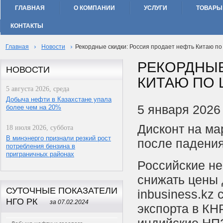
ГЛАВНАЯ
О КОМПАНИИ
УСЛУГИ
ТОВАРЫ
КОНТАКТЫ
›
›
Главная
Новости
Рекордные скидки: Россия продает нефть Китаю по
РЕКОРДНЫЕ
НОВОСТИ
КИТАЮ ПО 
5 августа 2026, среда
Добыча нефти в Казахстане упала
5 января 2026
более чем на 20%
Дисконт на ма
18 июля 2026, суббота
В минэнерго признали резкий рост
после падения
потребления бензина в
приграничных районах
Российские н
снижать цены 
СУТОЧНЫЕ ПОКАЗАТЕЛИ
inbusiness.kz
НГО РК
за 07.02.2024
экспорта в КН