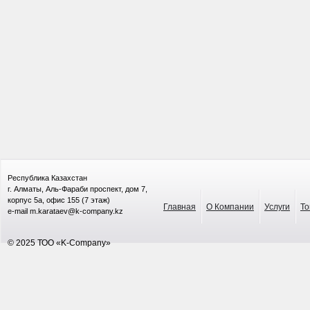
Республика Казахстан
г. Алматы, Аль-Фараби проспект, дом 7,
корпус 5а, офис 155 (7 этаж)
Главная
О Компании
Услуги
То
e-mail m.karataev@k-company.kz
© 2025 ТОО «K-Company»