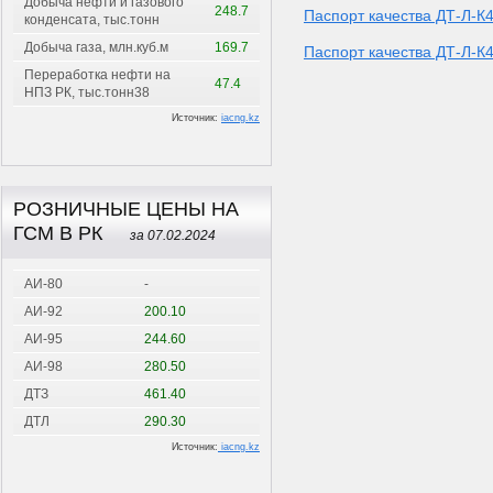
Добыча нефти и газового
248.7
Паспорт качества ДТ-Л-К
конденсата, тыс.тонн
Добыча газа, млн.куб.м
169.7
Паспорт качества ДТ-Л-К
Переработка нефти на
47.4
НПЗ РК, тыс.тонн38
Источник:
iacng.kz
РОЗНИЧНЫЕ ЦЕНЫ НА
ГСМ В РК
за 07.02.2024
АИ-80
-
АИ-92
200.10
АИ-95
244.60
АИ-98
280.50
ДТЗ
461.40
ДТЛ
290.30
Источник:
iacng.kz