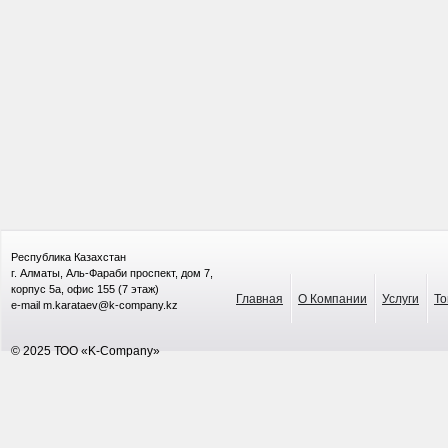
Республика Казахстан
г. Алматы, Аль-Фараби проспект, дом 7,
корпус 5а, офис 155 (7 этаж)
Главная
О Компании
Услуги
То
e-mail m.karataev@k-company.kz
© 2025 ТОО «K-Company»