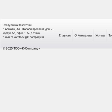
Республика Казахстан
г. Алматы, Аль-Фараби проспект, дом 7,
корпус 5а, офис 155 (7 этаж)
Главная
О Компании
Услуги
То
e-mail m.karataev@k-company.kz
© 2025 ТОО «K-Company»