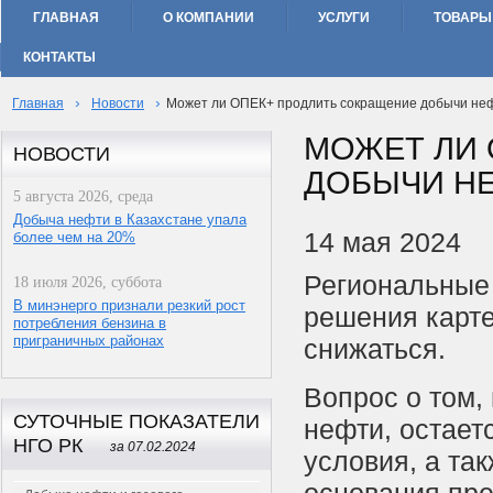
ГЛАВНАЯ
О КОМПАНИИ
УСЛУГИ
ТОВАРЫ
КОНТАКТЫ
›
›
Главная
Новости
Может ли ОПЕК+ продлить сокращение добычи не
МОЖЕТ ЛИ 
НОВОСТИ
ДОБЫЧИ Н
5 августа 2026, среда
Добыча нефти в Казахстане упала
14 мая 2024
более чем на 20%
Региональные 
18 июля 2026, суббота
В минэнерго признали резкий рост
решения карте
потребления бензина в
приграничных районах
снижаться.
Вопрос о том
СУТОЧНЫЕ ПОКАЗАТЕЛИ
нефти, остает
НГО РК
за 07.02.2024
условия, а та