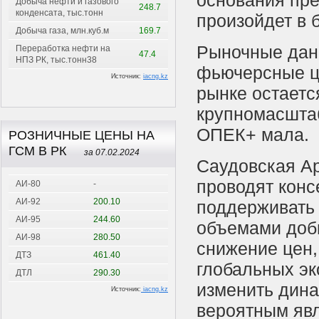
основания пре
Добыча нефти и газового
248.7
конденсата, тыс.тонн
произойдет в 
Добыча газа, млн.куб.м
169.7
Рыночные данн
Переработка нефти на
47.4
НПЗ РК, тыс.тонн38
фьючерсные це
Источник:
iacng.kz
рынке остаетс
крупномасштаб
ОПЕК+ мала.
РОЗНИЧНЫЕ ЦЕНЫ НА
ГСМ В РК
за 07.02.2024
Саудовская А
проводят конс
АИ-80
-
АИ-92
200.10
поддерживать 
АИ-95
244.60
объемами доб
АИ-98
280.50
снижение цен,
ДТЗ
461.40
глобальных эк
ДТЛ
290.30
изменить дина
Источник:
iacng.kz
вероятным яв