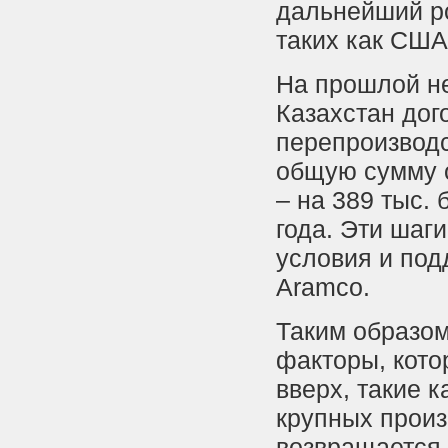
дальнейший ро
таких как США
На прошлой н
Казахстан дог
перепроизводс
общую сумму о
– на 389 тыс.
года. Эти шаг
условия и под
Aramco.
Таким образом
факторы, кото
вверх, такие 
крупных произ
возвращается 