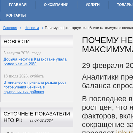
ГЛАВНАЯ
О КОМПАНИИ
УСЛУГИ
ТОВАРЫ
КОНТАКТЫ
›
›
Главная
Новости
Почему нефть торгуется вблизи максимума с начал
ПОЧЕМУ НЕ
НОВОСТИ
МАКСИМУМА
5 августа 2026, среда
Добыча нефти в Казахстане упала
29 февраля 2
более чем на 20%
Аналитики пре
18 июля 2026, суббота
В минэнерго признали резкий рост
баланса спрос
потребления бензина в
приграничных районах
В последнее 
рост цен, что
СУТОЧНЫЕ ПОКАЗАТЕЛИ
факторов, вкл
НГО РК
за 07.02.2024
сокращение за