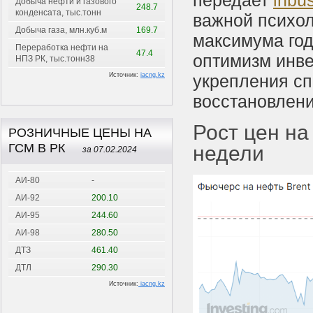
передает
inbu
Добыча нефти и газового
248.7
конденсата, тыс.тонн
важной психол
Добыча газа, млн.куб.м
169.7
максимума год
Переработка нефти на
47.4
оптимизм инве
НПЗ РК, тыс.тонн38
Источник:
iacng.kz
укрепления сп
восстановлен
Рост цен на
РОЗНИЧНЫЕ ЦЕНЫ НА
ГСМ В РК
недели
за 07.02.2024
АИ-80
-
АИ-92
200.10
АИ-95
244.60
АИ-98
280.50
ДТЗ
461.40
ДТЛ
290.30
Источник:
iacng.kz