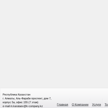
Республика Казахстан
г. Алматы, Аль-Фараби проспект, дом 7,
корпус 5а, офис 155 (7 этаж)
Главная
О Компании
Услуги
То
e-mail m.karataev@k-company.kz