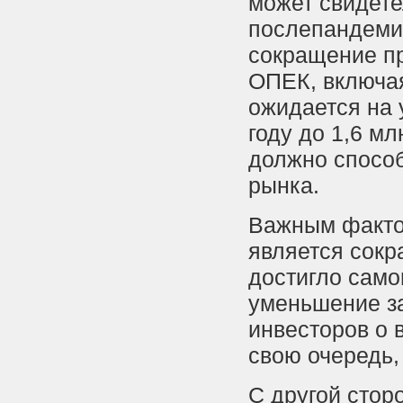
может свидете
послепандеми
сокращение пр
ОПЕК, включая
ожидается на 
году до 1,6 мл
должно спосо
рынка.
Важным факто
является сокр
достигло самог
уменьшение з
инвесторов о 
свою очередь,
С другой стор